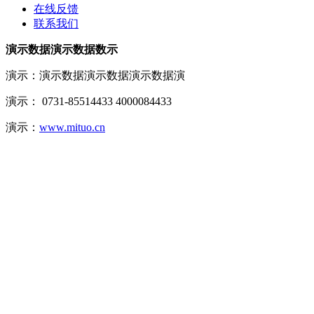
在线反馈
联系我们
演示数据演示数据数示
演示：演示数据演示数据演示数据演
演示： 0731-85514433 4000084433
演示：
www.mituo.cn