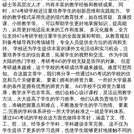
硕士等高层次人才，均有丰富的教学经验和教研成果。 同
时，874考研学校还注重培养学生的创新思维和实践能力。 学
校的教学模式采用先进的现代教育技术，如在线答疑、直播授
课、小班教学等。，可以帮助学生更好地掌握知识，提高能
力，从而更好地适应未来的工作和发展。 多元化服务，全方
位支持874考研学校注重学生的全面发展和帮助。从教育规划
到备考辅导再到考场辅导，专业人员提供全方位的咨询和支
持。 学校还为学生提供丰富的课外文化活动和实习机会，注
重培养学生的综合素质，拓展学生的视野和交流。 作为中国
大陆的热门学校，考研考845的学校无疑是崇拜的对象。 但是
考研越来越难，这个学校的考研成功率越来越低。难度可想而
知。 在这篇文章中，我们将分享一些通过845考试的学校的信
息和几个关键要素。 要素1:拥有的师资力量。一所好大学最基
本的条件是拥有优秀的师资力量。 845学校不仅师资力量雄
厚，教学水平也非常高。他们会精心设计课程，灵活运用教学
方法，大大提高了学生的学习效率。 他们认真负责地引导学
生，准确把握重点和难点，不断激发学生的学习热情。 要素
二:完善的学科体系评价一所大学的标准之一就是学科体系。
通过845考试的学校在这方面也做得非常好，涵盖了文、理、
工、哲、法、经等多个学科，学科建设非常完善。 这不仅为
学生提供了更多的学习选择，也使学生能够更好地接触不同的